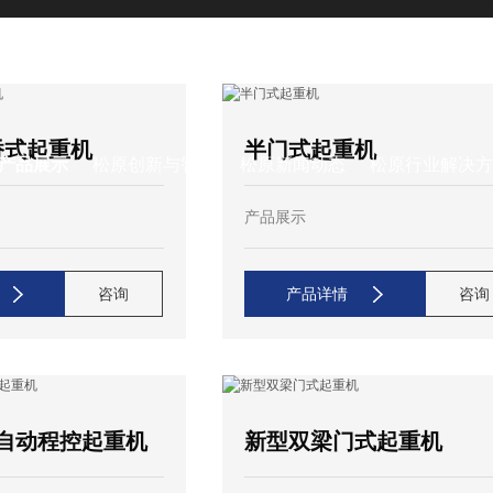
国家质量监督验核总局颁发的A级起重机生产制造许可
桥式起重机
半门式起重机
产品展示
松原创新与智造
松原新闻动态
松原行业解决方
产品展示
咨询
咨询
产品详情
自动程控起重机
新型双梁门式起重机