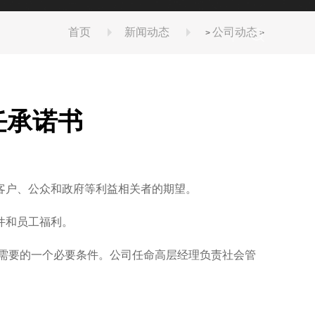
证和安装、改造、维修许可证，并通过ISO9001
首页
新闻动态
公司动态
>
>
案
松原服务与支持
松原联系我们
一键询价
任承诺书
客户、公众和政府等利益相关者的期望。
件和员工福利。
需要的一个必要条件。公司任命高层经理负责社会管